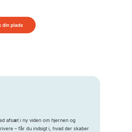
k din plads
 Med afsæt i ny viden om hjernen og
ere – får du indsigt i, hvad der skaber