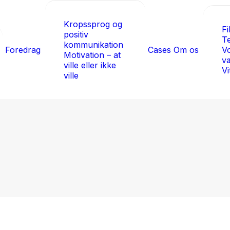
Kropssprog og
Fi
positiv
T
kommunikation
Foredrag
Cases
Om os
V
Motivation – at
v
ville eller ikke
Vi
ville