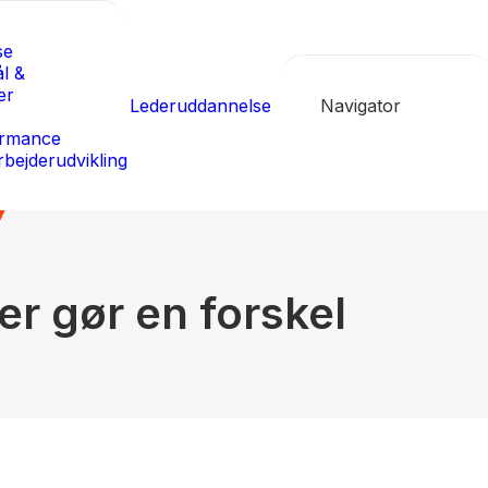
se
l &
er
Lederuddannelse
Navigator
ormance
bejderudvikling
er gør en forskel