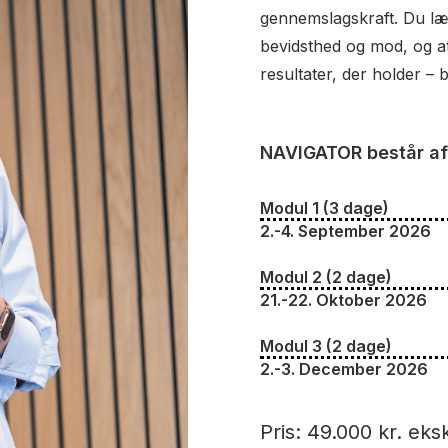
gennemslagskraft. Du lær
bevidsthed og mod, og at
resultater, der holder –
NAVIGATOR består af
Modul 1 (3 dage)
2.-4. September 2026
Modul 2 (2 dage)
21.-22. Oktober 2026
Modul 3 (2 dage)
2.-3. December 2026
Pris: 49.000 kr. ek