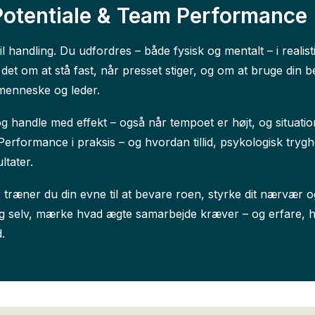
Potentiale & Team Performance
il handling. Du udfordres – både fysisk og mentalt – i realis
 det om at stå fast, når presset stiger, og om at bruge din be
 menneske og leder.
 og handle med effekt – også når tempoet er højt, og situ
rformance i praksis – og hvordan tillid, psykologisk tryg
ltater.
 træner du din evne til at bevare roen, styrke dit nærvær o
 dig selv, mærke hvad ægte samarbejde kræver – og erfare, 
.