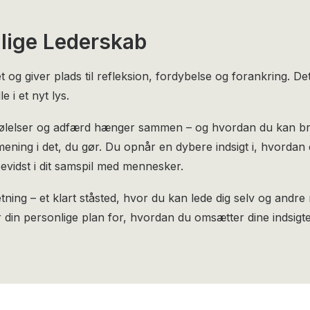
lige Lederskab
 og giver plads til refleksion, fordybelse og forankring. De
e i et nyt lys.
ølelser og adfærd hænger sammen – og hvordan du kan bruge 
mening i det, du gør. Du opnår en dybere indsigt i, hvordan
vidst i dit samspil med mennesker.
tning – et klart ståsted, hvor du kan lede dig selv og andr
r din personlige plan for, hvordan du omsætter dine indsigt