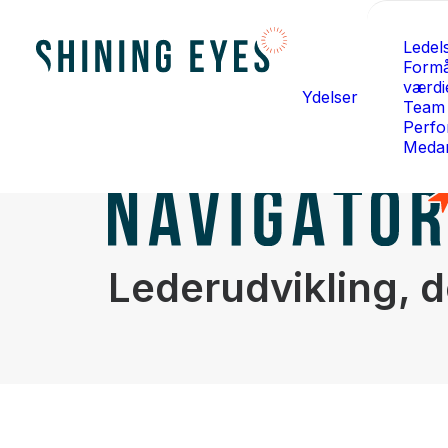
Ledel
Formå
Home
værdi
Ydelser
Team
Lederuddannelse
Perf
Navigator
Medar
Lederudvikling, d