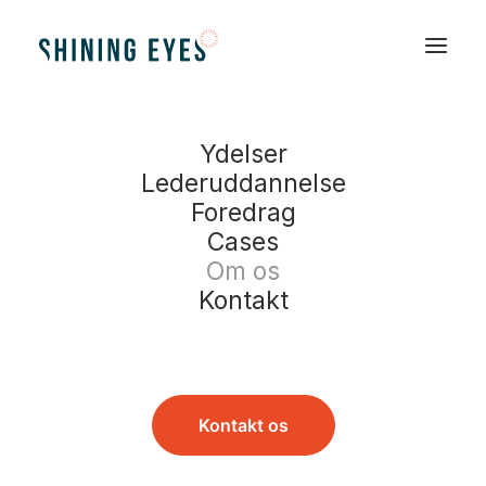
Home
Om os
Filosofi
Ydelser
Lederuddannelse
Vores filosofi &
Foredrag
Cases
tilgang
Om os
Kontakt
Kontakt os
Hos Shining Eyes arbejder vi med