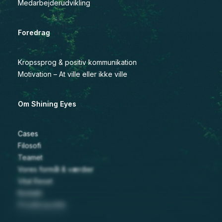
Medarbejderudvikling
Foredrag
Kropssprog & positiv kommunikation
Motivation – At ville eller ikke ville
Om Shining Eyes
Cases
Filosofi
Teamet
Vores formål & værdier
Vital Reset
Kontakt
Privatlivspolitik